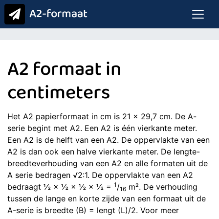
A2-formaat
A2 formaat in
centimeters
Het A2 papierformaat in cm is 21 x 29,7 cm. De A-
serie begint met A2. Een A2 is één vierkante meter.
Een A2 is de helft van een A2. De oppervlakte van een
A2 is dan ook een halve vierkante meter. De lengte-
breedteverhouding van een A2 en alle formaten uit de
A serie bedragen √2:1. De oppervlakte van een A2
1
bedraagt ½ × ½ × ½ × ½ =
/
m². De verhouding
16
tussen de lange en korte zijde van een formaat uit de
A-serie is breedte (B) = lengt (L)/2. Voor meer