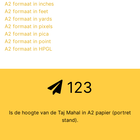
A2 formaat in inches
A2 formaat in feet
A2 formaat in yards
A2 formaat in pixels
A2 formaat in pica
A2 formaat in point
A2 formaat in HPGL
123
Is de hoogte van de Taj Mahal in A2 papier (portret
stand).