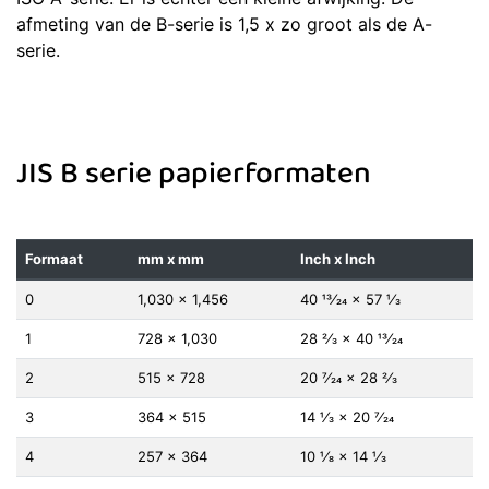
afmeting van de B-serie is 1,5 x zo groot als de A-
serie.
JIS B serie papierformaten
Formaat
mm x mm
Inch x Inch
0
1,030 × 1,456
40 13⁄24 × 57 1⁄3
1
728 × 1,030
28 2⁄3 × 40 13⁄24
2
515 × 728
20 7⁄24 × 28 2⁄3
3
364 × 515
14 1⁄3 × 20 7⁄24
4
257 × 364
10 1⁄8 × 14 1⁄3