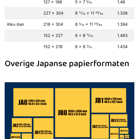
127 × 188
5 × 7 5⁄12
1.48
227 × 304
8 11⁄12 × 11 23⁄24
1.339
Kiku-ban
218 × 304
8 7⁄12 × 11 23⁄24
1.394
152 × 227
6 × 8 11⁄12
1.493
152 × 218
6 × 8 7⁄12
1.434
Overige Japanse papierformaten