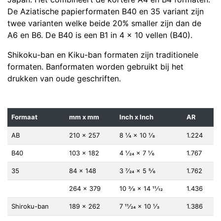
De Aziatische papierformaten B40 en 35 variant zijn
twee varianten welke beide 20% smaller zijn dan de
A6 en B6. De B40 is een B1 in 4 x 10 vellen (B40).
Shikoku-ban en Kiku-ban formaten zijn traditionele
formaten. Banformaten worden gebruikt bij het
drukken van oude geschriften.
Formaat
mm x mm
Inch x Inch
AR
AB
210 × 257
8 1⁄4 × 10 1⁄8
1.224
B40
103 × 182
4 1⁄24 × 7 1⁄6
1.767
35
84 × 148
3 7⁄24 × 5 5⁄6
1.762
264 × 379
10 3⁄8 × 14 11⁄12
1.436
Shiroku-ban
189 × 262
7 11⁄24 × 10 1⁄3
1.386