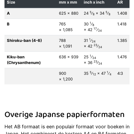
Size
mm x mm
inch x inch
AR
5
5
A
625 × 880
24
⁄
×
34
⁄
1.408
8
8
1
B
765
30
⁄
1.418
8
17
× 1,085
×
42
⁄
24
1
Shiroku-ban (4-6)
788
31
⁄
1.385
24
23
× 1,091
×
42
⁄
24
1
Kiku-ban
636 × 939
25
⁄
1.476
24
23
(Chrysanthenum)
×
36
⁄
24
5
1
900
35
⁄
×
47
⁄
4∶3
12
4
× 1,200
Overige Japanse papierformaten
Het AB formaat is een populair formaat voor boeken in
Japan. Het combineert de kortere A4 en B4 formaten.