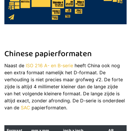
Chinese papierformaten
Naast de
ISO 216 A- en B-serie
heeft China ook nog
een extra formaat namelijk het D-formaat. De
verhouding is niet precies maar grofweg √2. De forte
zijde is altijd 4 millimeter kleiner dan de lange zijde
van het volgende kleinere formaat. De lange zijde is
altijd exact, zonder afronding. De D-serie is onderdeel
van de
SAC
papierformaten.
Formaat
mm x mm
inch x inch
AR