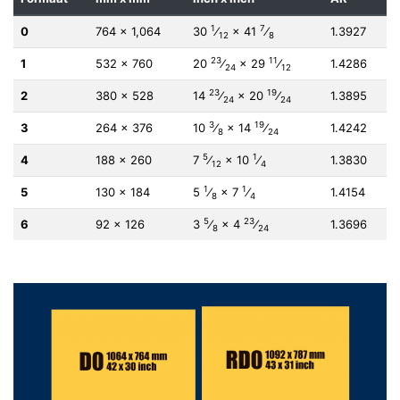
1
7
0
764 × 1,064
30
⁄
×
41
⁄
1.3927
12
8
23
11
1
532 × 760
20
⁄
×
29
⁄
1.4286
24
12
23
19
2
380 × 528
14
⁄
×
20
⁄
1.3895
24
24
3
19
3
264 × 376
10
⁄
×
14
⁄
1.4242
8
24
5
1
4
188 × 260
7
⁄
×
10
⁄
1.3830
12
4
1
1
5
130 × 184
5
⁄
×
7
⁄
1.4154
8
4
5
23
6
​92 × 126
3
⁄
×
4
⁄
1.3696
8
24