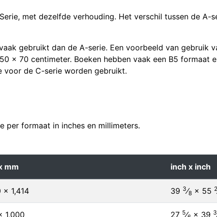
Serie, met dezelfde verhouding. Het verschil tussen de A-se
 vaak gebruikt dan de A-serie. Een voorbeeld van gebruik va
s 50 x 70 centimeter. Boeken hebben vaak een B5 formaat 
 voor de C-serie worden gebruikt.
 per formaat in inches en millimeters.
x mm
inch x inch
3
 × 1,414
39
⁄
×
55
8
5
3
× 1,000
27
⁄
×
39
6