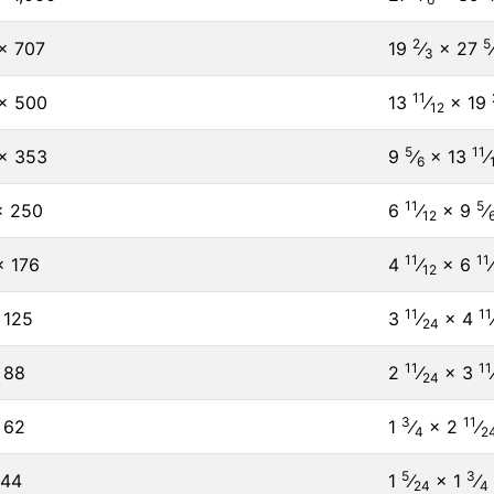
2
5
× 707
19
⁄
×
27
3
11
× 500
13
⁄
×
19
12
5
11
× 353
9
⁄
×
13
⁄
6
11
5
× 250
6
⁄
×
9
⁄
12
11
11
× 176
4
⁄
× 6
⁄
12
11
11
 125
3
⁄
×
4
24
11
11
 88
2
⁄
×
3
24
3
11
 62
1
⁄
×
2
⁄
4
2
5
3
 44
1
⁄
×
1
⁄
24
4