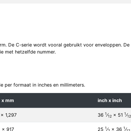
orm. De C-serie wordt vooral gebruikt voor enveloppen. De 
ie met hetzelfde nummer.
 per formaat in inches en millimeters.
 x mm
inch x inch
1
1
 × 1,297
36
⁄
× 51
⁄
12
12
1
1
 × 917
25
⁄
×
36
⁄
2
12