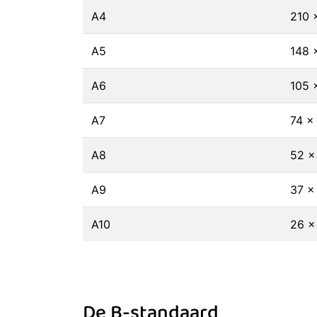
A4
210 
A5
148 
A6
105 
A7
74 ×
A8
52 ×
A9
37 ×
A10
26 ×
De B-standaard