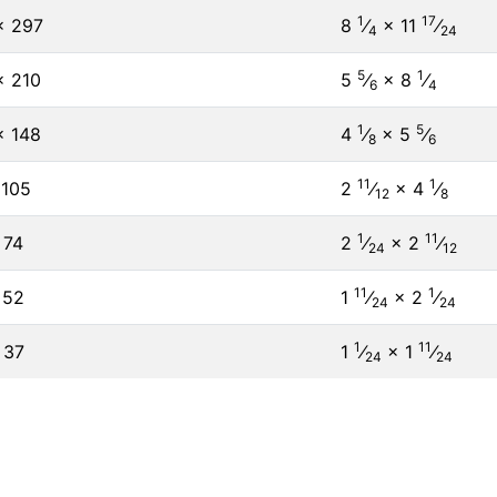
1
17
× 297
8
⁄
×
11
⁄
4
24
5
1
× 210
5
⁄
×
8
⁄
6
4
1
5
× 148
4
⁄
×
5
⁄
8
6
11
1
 105
2
⁄
×
4
⁄
12
8
1
11
 74
2
⁄
×
2
⁄
24
12
11
1
 52
1
⁄
×
2
⁄
24
24
1
11
 37
1
⁄
×
1
⁄
24
24