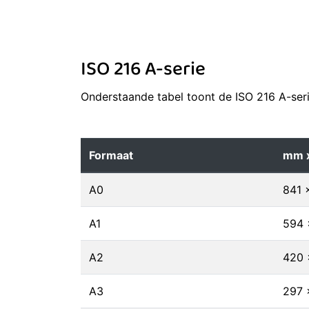
ISO 216 A-serie
Onderstaande tabel toont de ISO 216 A-serie
Formaat
mm 
A0
841 
A1
594 
A2
420 
A3
297 