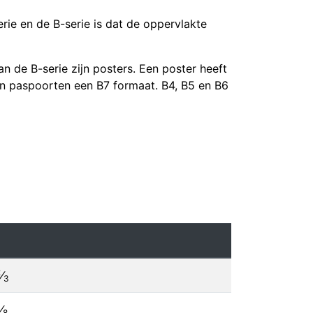
rie en de B-serie is dat de oppervlakte
n de B-serie zijn posters. Een poster heeft
en paspoorten een B7 formaat. B4, B5 en B6
2
⁄
3
⁄
8