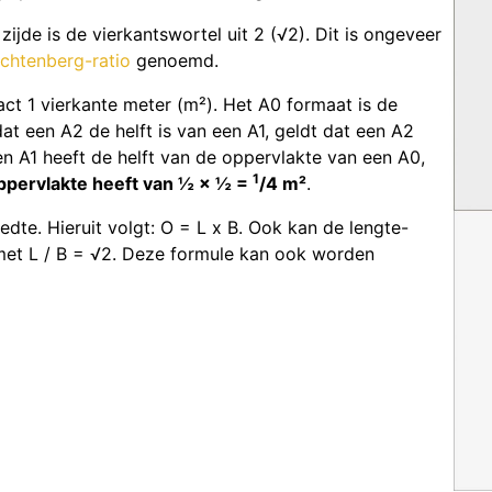
ijde is de vierkantswortel uit 2 (√2). Dit is ongeveer
ichtenberg-ratio
genoemd.
act 1 vierkante meter (m²). Het A0 formaat is de
at een A2 de helft is van een A1, geldt dat een A2
n A1 heeft de helft van de oppervlakte van een A0,
1
ppervlakte heeft van ½ × ½ =
/4 m²
.
edte. Hieruit volgt: O = L x B. Ook kan de lengte-
et L / B = √2. Deze formule kan ook worden