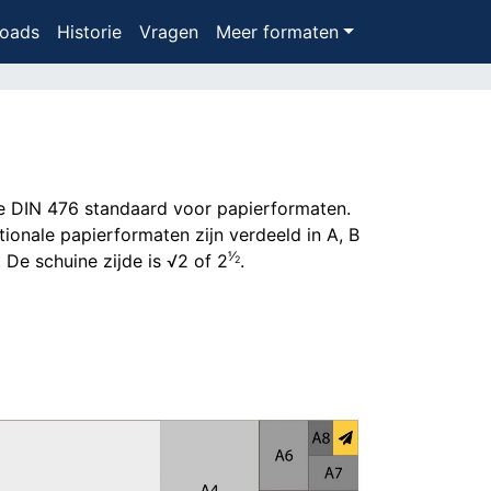
oads
Historie
Vragen
Meer formaten
se DIN 476 standaard voor papierformaten.
tionale papierformaten zijn verdeeld in A, B
​1⁄
 De schuine zijde is √2 of 2
.
2