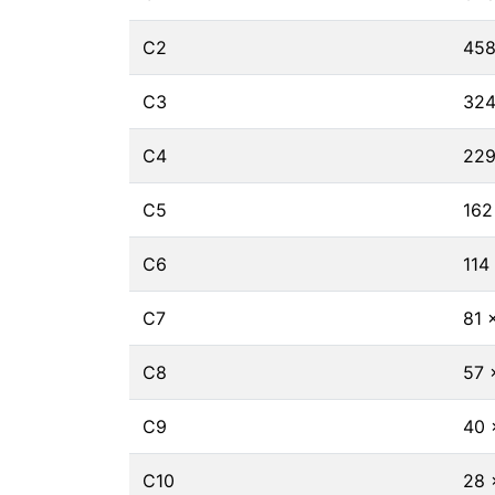
C2
458
C3
324
C4
229
C5
162
C6
114
C7
81 
C8
57 
C9
40 
C10
28 