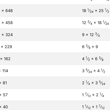
1
1
 × 648
18
⁄
×
25
⁄
24
2
3
1
 × 458
12
⁄
×
18
⁄
4
24
3
 × 324
9 × 12
⁄
4
3
 × 229
6
⁄
× 9
8
1
3
 × 162
4
⁄
×
6
⁄
2
8
5
1
× 114
3
⁄
× 4
⁄
24
2
1
5
× 81
2
⁄
×
3
⁄
4
24
7
1
× 57
1
⁄
×
2
⁄
12
4
1
7
× 40
1
⁄
×
1
⁄
12
12