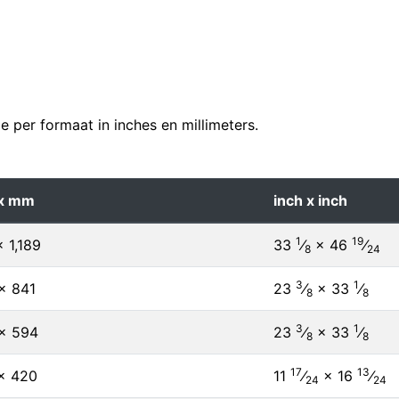
 per formaat in inches en millimeters.
x mm
inch x inch
1
19
× 1,189
33
⁄
×
46
⁄
8
24
3
1
× 841
23
⁄
×
33
⁄
8
8
3
1
× 594
23
⁄
×
33
⁄
8
8
17
13
× 420
11
⁄
×
16
⁄
24
24