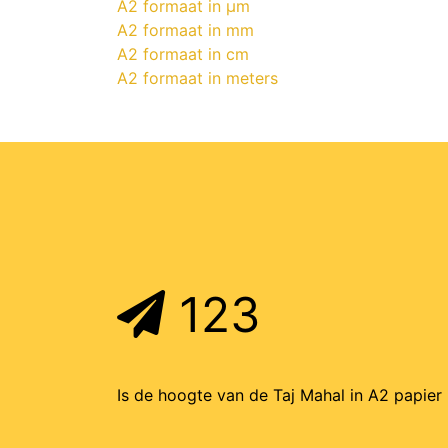
A2 formaat in μm
A2 formaat in mm
A2 formaat in cm
A2 formaat in meters
123
Is de hoogte van de Taj Mahal in A2 papier 