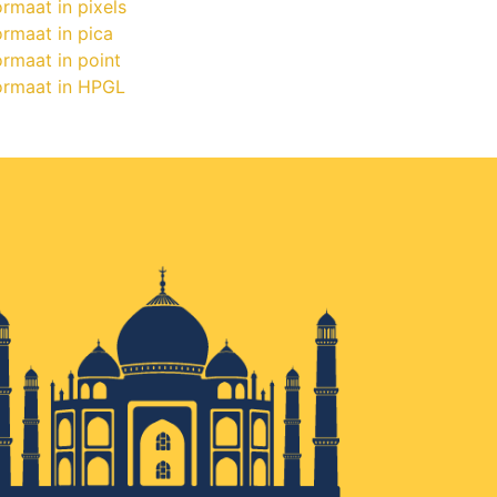
rmaat in pixels
ormaat in pica
rmaat in point
ormaat in HPGL