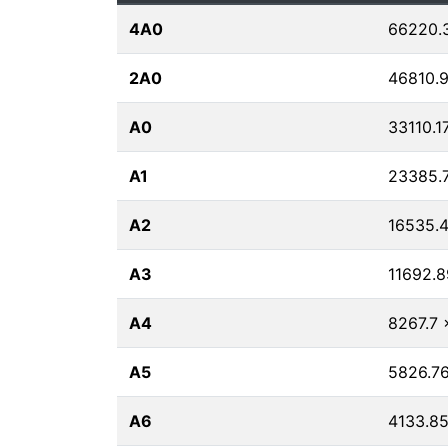
4A0
66220.
2A0
46810.
A0
33110.1
A1
23385.7
A2
16535.
A3
11692.8
A4
8267.7 
A5
5826.76
A6
4133.85