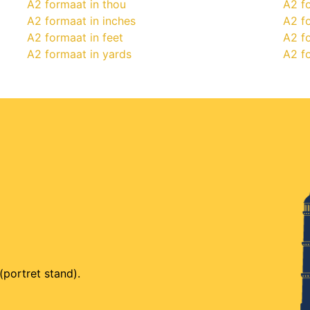
A2 formaat in thou
A2 fo
A2 formaat in inches
A2 f
A2 formaat in feet
A2 fo
A2 formaat in yards
A2 f
(portret stand).