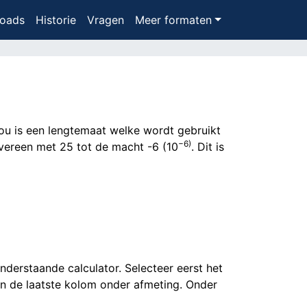
oads
Historie
Vragen
Meer formaten
ou is een lengtemaat welke wordt gebruikt
−6)
vereen met 25 tot de macht -6 (10
. Dit is
derstaande calculator. Selecteer eerst het
in de laatste kolom onder afmeting. Onder