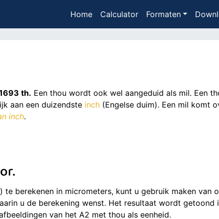
Home
Calculator
Formaten
Downl
1693 th.
Een thou wordt ook wel aangeduid als mil. Een th
lijk aan een duizendste
inch
(Engelse duim). Een mil komt o
an inch
.
or.
 te berekenen in micrometers, kunt u gebruik maken van on
aarin u de berekening wenst. Het resultaat wordt getoond 
 afbeeldingen van het A2 met thou als eenheid.